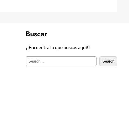
Buscar
¡¡Encuentra lo que buscas aquí!!
B
Search
u
s
c
a
r