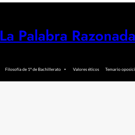
La Palabra Razonad
Filosofía de 1º de Bachillerato
Valores éticos
Temario oposici