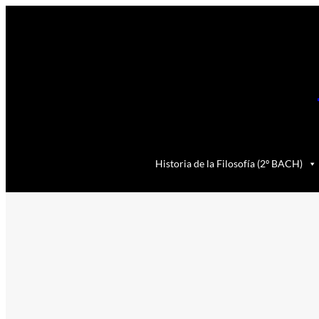
Saltar
al
contenido
Historia de la Filosofía (2º BACH)