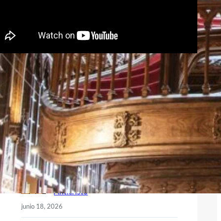
Recent Posts
Vivir con sentido: lectura y trabajo
de El hombre en busca de sentido,
de Viktor Frankl
julio 9, 2026
Comentario de texto de Nietzsche –
Anticristo
junio 18, 2026