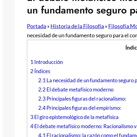
un fundamento seguro pa
Portada
»
Historia de la Filosofía
»
Filosofía M
necesidad de un fundamento seguro para el c
Índi
1
Introducción
2
Índices
2.1
La necesidad de un fundamento seguro p
2.2
El debate metafísico moderno
2.3
Principales figuras del racionalismo:
2.4
Principales figuras del empirismo:
3
El giro epistemológico de la metafísica
4
El debate metafísico moderno: Racionalismo 
4.1
El racionalismo: la razón como el funda