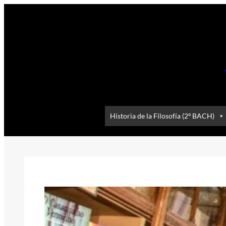
Saltar
al
contenido
Historia de la Filosofía (2º BACH)