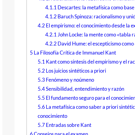
4.1.1
Descartes: la metafísica como base
4.1.2
Baruch Spinoza: racionalismo y unid
4.2
El empirismo: el conocimiento desde la e
4.2.1
John Locke: la mente como «tabla r
4.2.2
David Hume: el escepticismo como 
5
La Filosofía Crítica de Immanuel Kant
5.1
Kant como síntesis del empirismo y el ra
5.2
Los juicios sintéticos a priori
5.3
Fenómeno y noúmeno
5.4
Sensibilidad, entendimiento y razón
5.5
El fundamento seguro para el conocimie
5.6
La metafísica como saber a priori sintétic
conocimiento
5.7
Entradas sobre Kant
6
Consejos para el examen