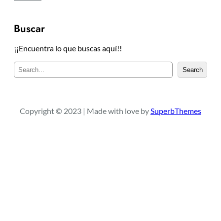
Buscar
¡¡Encuentra lo que buscas aquí!!
B
Search
u
s
c
a
Copyright © 2023 | Made with love by
SuperbThemes
r