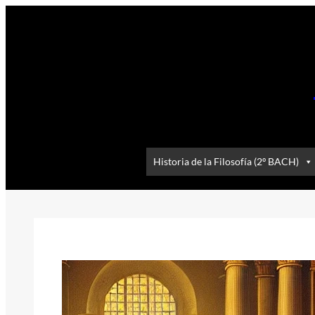
Saltar
al
contenido
Historia de la Filosofía (2º BACH)