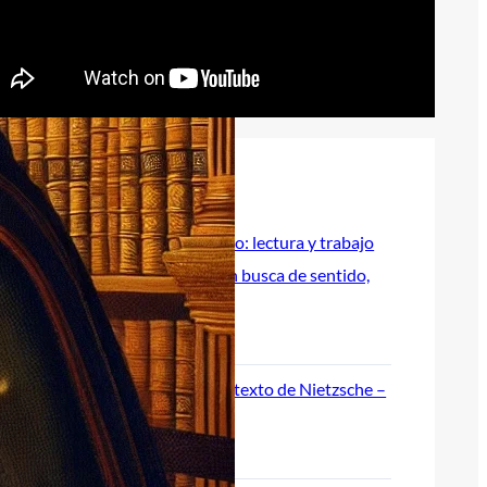
Recent Posts
Vivir con sentido: lectura y trabajo
de El hombre en busca de sentido,
de Viktor Frankl
julio 9, 2026
Comentario de texto de Nietzsche –
Anticristo
junio 18, 2026