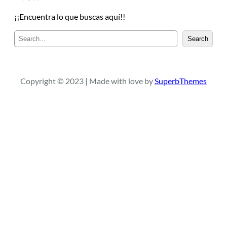
¡¡Encuentra lo que buscas aquí!!
B
Search
u
s
c
a
Copyright © 2023 | Made with love by
SuperbThemes
r