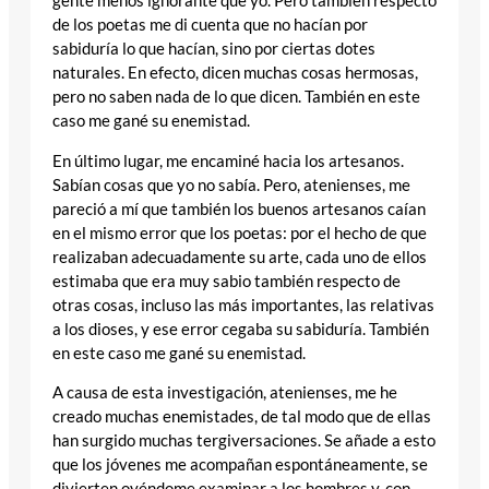
gente menos ignorante que yo. Pero también respecto
de los poetas me di cuenta que no hacían por
sabiduría lo que hacían, sino por ciertas dotes
naturales. En efecto, dicen muchas cosas hermosas,
pero no saben nada de lo que dicen. También en este
caso me gané su enemistad.
En último lugar, me encaminé hacia los artesanos.
Sabían cosas que yo no sabía. Pero, atenienses, me
pareció a mí que también los buenos artesanos caían
en el mismo error que los poetas: por el hecho de que
realizaban adecuadamente su arte, cada uno de ellos
estimaba que era muy sabio también respecto de
otras cosas, incluso las más importantes, las relativas
a los dioses, y ese error cegaba su sabiduría. También
en este caso me gané su enemistad.
A causa de esta investigación, atenienses, me he
creado muchas enemistades, de tal modo que de ellas
han surgido muchas tergiversaciones. Se añade a esto
que los jóvenes me acompañan espontáneamente, se
divierten oyéndome examinar a los hombres y, con