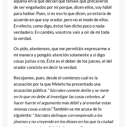
aquella en la que decían que teníais que precaveros
de ser engañados por mí porque, dicen ellos, soy hábil
para hablar. Pues, si es eso lo que dicen, yo estaría de
acuerdo en que soy orador, pero no al modo de ellos.
En efecto, como digo, éstos han dicho poco o nada
verdadero. En cambio, vosotros vais a oír de mí toda
la verdad.
Os pido, atenienses, que me permitáis expresarme a
mi manera y pongáis atención solamente a si digo
cosas justas o no. Éste es el deber de los jueces, el del
orador consiste en decir la verdad.
Recojamos, pues, desde el comienzo cuál es la
acusación por la que Meleto ha presentado una
acusación pública: “
Sócrates comete delito y se mete
en lo que no debe al investigar las cosas celestes, al
hacer fuerte el argumento más débil y al enseñar estas
mismas cosas a otros”.
También se me acusa de lo
siguiente: “
Sócrates delinque corrompiendo a los
jóvenes y no creyendo en los dioses en los que la ciudad