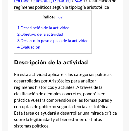
Portada
»
Filosofía (1º BACH)
»
SA6
»
Clasificación de
regímenes políticos según la tipología aristotélica
Índice
[
hide
]
1
Descripción de la actividad
2
Objetivo de la actividad
3
Desarrollo paso a paso de la actividad
4
Evaluación
Descripción de la actividad
En esta actividad aplicaréis las categorías políticas
desarrolladas por Aristóteles para analizar
regímenes históricos y actuales. A través de la
clasificación de ejemplos concretos, pondréis en
práctica vuestra comprensión de las formas puras y
corruptas de gobierno según la teoría aristotélica.
Esta tarea os ayudará a desarrollar una mirada crítica
sobre la legitimidad y el bienestar en distintos
sistemas políticos.