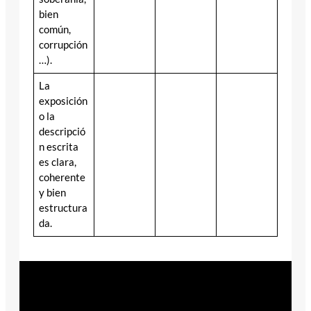
bien
común,
corrupción
…).
La
exposición
o la
descripció
n escrita
es clara,
coherente
y bien
estructura
da.