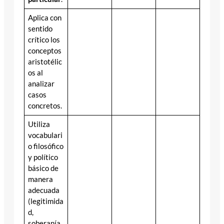
Aplica con
sentido
crítico los
conceptos
aristotélic
os al
analizar
casos
concretos.
Utiliza
vocabulari
o filosófico
y político
básico de
manera
adecuada
(legitimida
d,
soberanía,