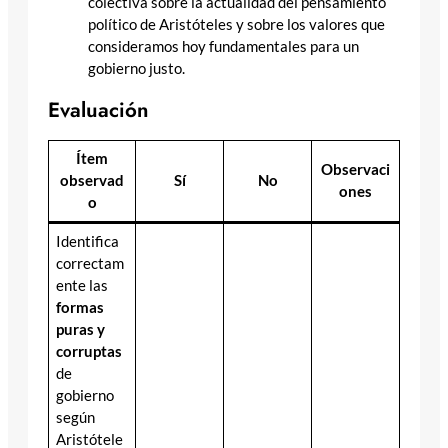
colectiva sobre la actualidad del pensamiento
político de Aristóteles y sobre los valores que
consideramos hoy fundamentales para un
gobierno justo.
Evaluación
Ítem
Observaci
observad
Sí
No
ones
o
Identifica
correctam
ente las
formas
puras y
corruptas
de
gobierno
según
Aristótele