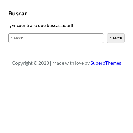
Buscar
¡¡Encuentra lo que buscas aquí!!
B
Search
u
s
c
a
Copyright © 2023 | Made with love by
SuperbThemes
r