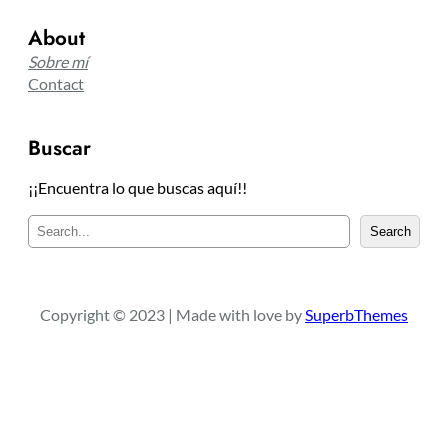
About
Sobre mí
Contact
Buscar
¡¡Encuentra lo que buscas aquí!!
B
Search
u
s
c
a
Copyright © 2023 | Made with love by
SuperbThemes
r