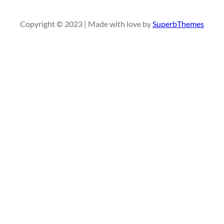
s
c
a
Copyright © 2023 | Made with love by
SuperbThemes
r