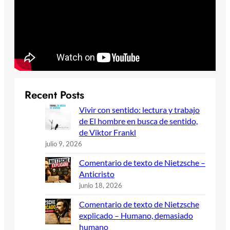
Recent Posts
Vivir con sentido: lectura y trabajo
de El hombre en busca de sentido,
de Viktor Frankl
julio 9, 2026
Comentario de texto de Nietzsche –
Anticristo
junio 18, 2026
Comentario de texto de Nietzsche
explicado – Humano, demasiado
humano