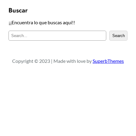
Buscar
¡¡Encuentra lo que buscas aquí!!
B
Search
u
s
c
a
Copyright © 2023 | Made with love by
SuperbThemes
r