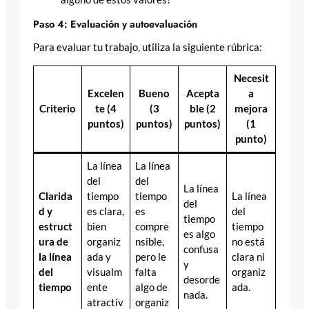
Paso 4: Evaluación y autoevaluación
Para evaluar tu trabajo, utiliza la siguiente rúbrica:
Necesit
Excelen
Bueno
Acepta
a
Criterio
te (4
(3
ble (2
mejora
puntos)
puntos)
puntos)
(1
punto)
La línea
La línea
del
del
La línea
Clarida
tiempo
tiempo
La línea
del
d y
es clara,
es
del
tiempo
estruct
bien
compre
tiempo
es algo
ura de
organiz
nsible,
no está
confusa
la línea
ada y
pero le
clara ni
y
del
visualm
falta
organiz
desorde
tiempo
ente
algo de
ada.
nada.
atractiv
organiz