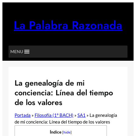
Saltar
al
contenido
La Palabra Razonada
MENU
La genealogía de mi
conciencia: Línea del tiempo
de los valores
Portada
»
Filosofía (1º BACH)
»
SA1
»
La genealogía
de mi conciencia: Línea del tiempo de los valores
Índice
[
hide
]