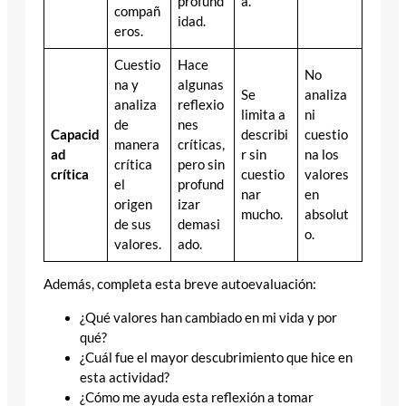
profund
a.
compañ
idad.
eros.
Cuestio
Hace
No
na y
algunas
Se
analiza
analiza
reflexio
limita a
ni
de
nes
Capacid
describi
cuestio
manera
críticas,
ad
r sin
na los
crítica
pero sin
crítica
cuestio
valores
el
profund
nar
en
origen
izar
mucho.
absolut
de sus
demasi
o.
valores.
ado.
Además, completa esta breve autoevaluación:
¿Qué valores han cambiado en mi vida y por
qué?
¿Cuál fue el mayor descubrimiento que hice en
esta actividad?
¿Cómo me ayuda esta reflexión a tomar