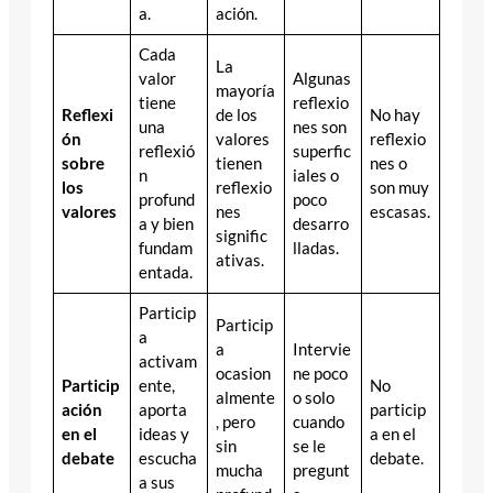
a.
ación.
Cada
La
valor
Algunas
mayoría
tiene
reflexio
Reflexi
de los
No hay
una
nes son
ón
valores
reflexio
reflexió
superfic
sobre
tienen
nes o
n
iales o
los
reflexio
son muy
profund
poco
valores
nes
escasas.
a y bien
desarro
signific
fundam
lladas.
ativas.
entada.
Particip
Particip
a
a
Intervie
activam
ocasion
ne poco
Particip
ente,
No
almente
o solo
ación
aporta
particip
, pero
cuando
en el
ideas y
a en el
sin
se le
debate
escucha
debate.
mucha
pregunt
a sus