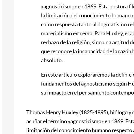
«agnosticismo» en 1869. Esta postura fil
la limitación del conocimiento humano re
como respuesta tanto al dogmatismo rel
materialismo extremo. Para Huxley, el a
rechazo de la religión, sino una actitud 
que reconoce la incapacidad de la razón
absoluto.
En este artículo exploraremos la definició
fundamentos del agnosticismo según Hux
su impacto en el pensamiento contemp
Thomas Henry Huxley (1825-1895), biólogo y di
acuñar el término «agnosticismo» en 1869. Esta 
limitación del conocimiento humano respecto a