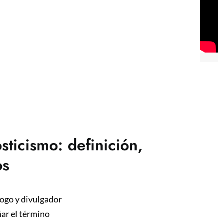
ticismo: definición,
os
ogo y divulgador
ñar el término