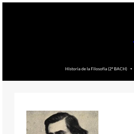
Saltar
al
contenido
Historia de la Filosofía (2º BACH)