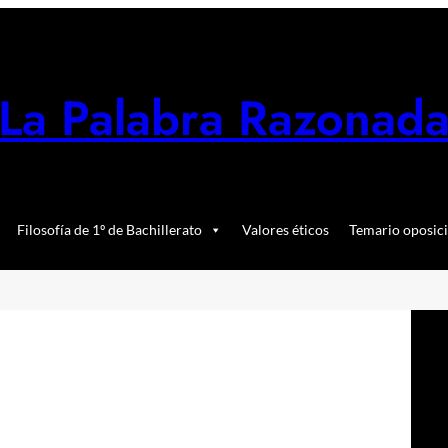
La Palabra Razonad
Filosofía de 1º de Bachillerato
Valores éticos
Temario oposici